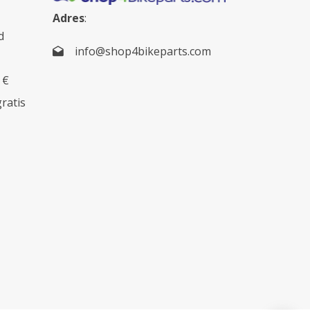
Adres
:
d
info@shop4bikeparts.com
 €
gratis