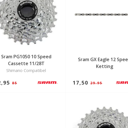
Sram PG1050 10 Speed
Sram GX Eagle 12 Spe
Cassette 11/28T
Ketting
Shimano Compatibel
2,95
17,50
85
29.95