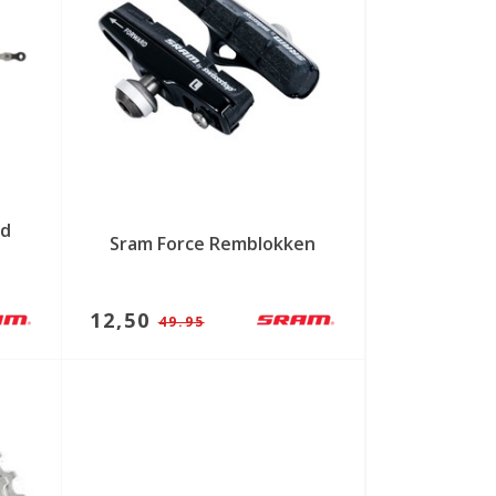
ed
Sram Force Remblokken
12,50
49.95