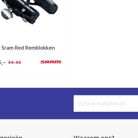
Sram Red Remblokken
4,-
59.95
gorieën
Waarom ons?