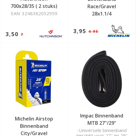
700x28/35 ( 2 stuks)
Race/Gravel
EAN: 3248382052959
28x1.1/4
3,95
4.95
3,50
7
Impac Binnenband
Michelin Airstop
MTB 27"/29"
Binnenband
-Universele binnenband
City/Gravel
geschikt voor 27" en 29"