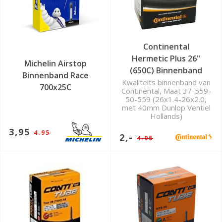
Continental
Hermetic Plus 26"
Michelin Airstop
(650C) Binnenband
Binnenband Race
Kwaliteits binnenband van
700x25C
Continental, Maat 37-559-
50-559 (26x1.4-26x2.0,
met 40mm Dunlop Ventiel
Hollands)
3,95
4.95
2,-
4.95