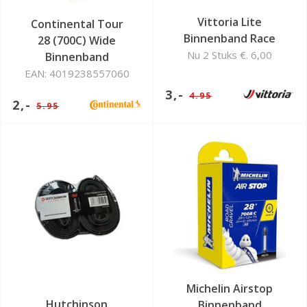
Vittoria Lite
Continental Tour
Binnenband Race
28 (700C) Wide
Nu 2 Stuks €. 6,00
Binnenband
EAN: 4019238557060
3,-
4.95
2,-
5.95
Michelin Airstop
Hutchinson
Binnenband