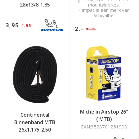
28x13/8-1.85
mountainbikes.
- Impac is een merk van
Schwalbe.
3,95
4.95
2,-
9.95
Michelin Airstop 26"
Continental
( MTB)
Binnenband MTB
EAN:3528701251998
26x1.175-2.50