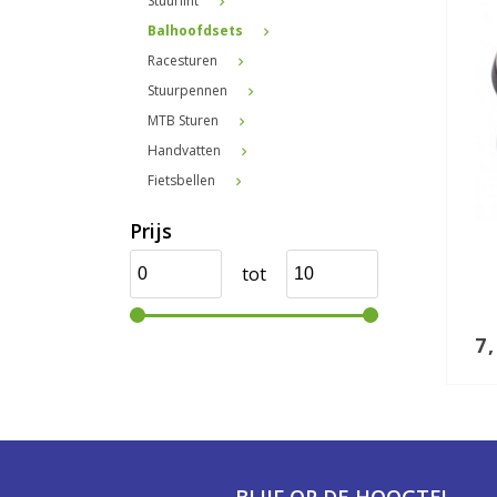
Stuurlint
Balhoofdsets
Racesturen
Stuurpennen
MTB Sturen
Handvatten
Fietsbellen
Prijs
tot
7