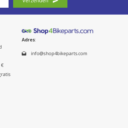
Verzenden
Adres
:
d
info@shop4bikeparts.com
 €
gratis