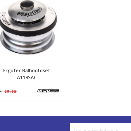
Ergotec Balhoofdset
A118SAC
,-
29.95