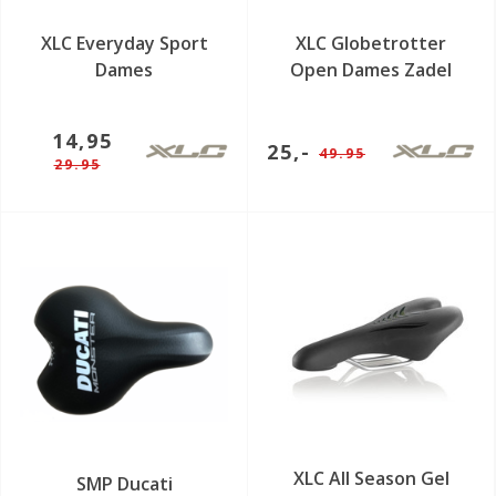
XLC Everyday Sport
XLC Globetrotter
Dames
Open Dames Zadel
14,95
25,-
49.95
29.95
XLC All Season Gel
SMP Ducati