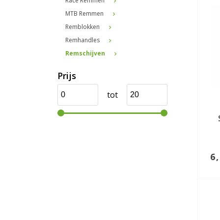
Race Remmen
MTB Remmen
Remblokken
Remhandles
Remschijven
Prijs
tot
6