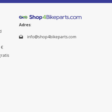
Adres
:
d
info@shop4bikeparts.com
 €
gratis