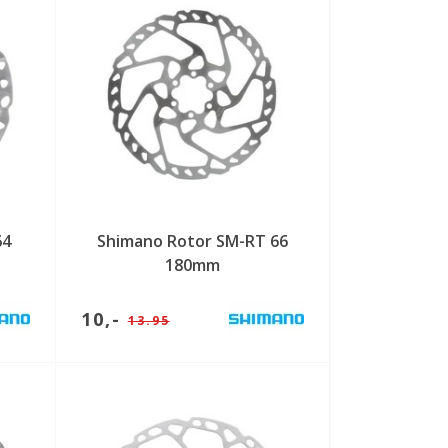
64
Shimano Rotor SM-RT 66
180mm
10,-
13.95