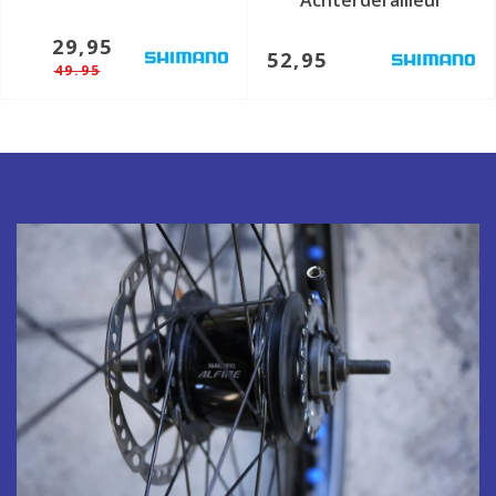
Achterderailleur
29,95
52,95
49.95