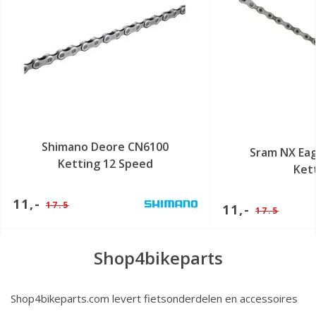
Shimano Deore CN6100
Sram NX Eag
Ketting 12 Speed
Ket
11,-
17.5
11,-
17.5
Shop4bikeparts
Shop4bikeparts.com levert fietsonderdelen en accessoires