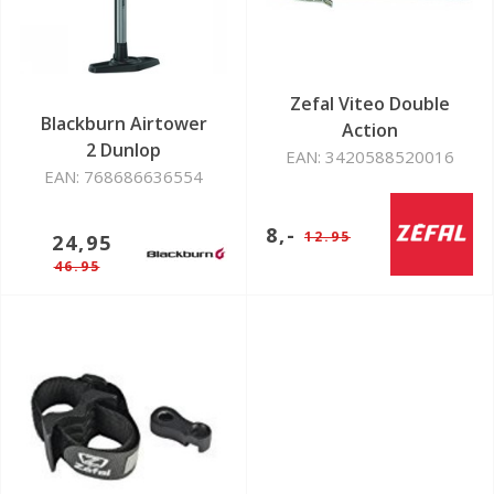
Zefal Viteo Double
Blackburn Airtower
Action
2 Dunlop
EAN: 3420588520016
EAN: 768686636554
8,-
12.95
24,95
46.95