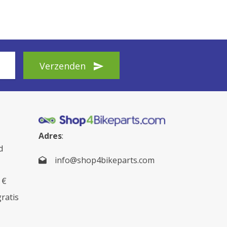
Verzenden
Adres
:
d
info@shop4bikeparts.com
 €
gratis