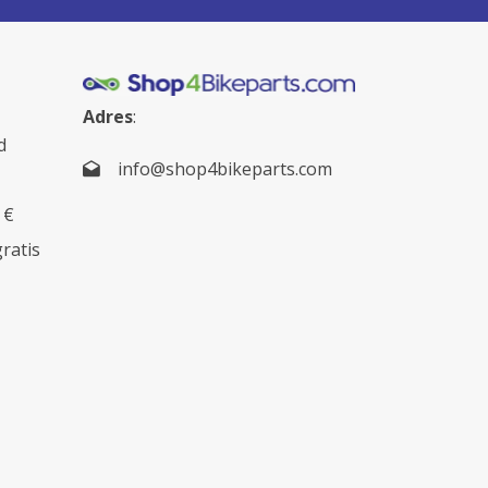
Adres
:
d
info@shop4bikeparts.com
 €
gratis