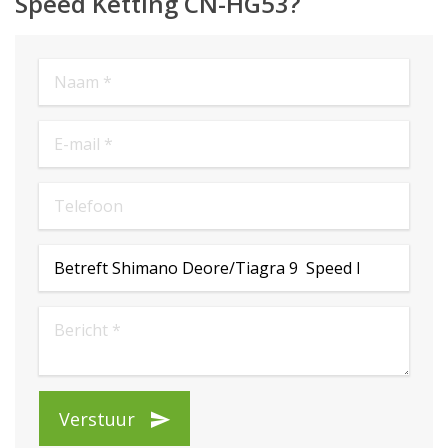
Speed Ketting CN-HG53?
Verstuur