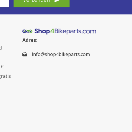
Adres
:
d
info@shop4bikeparts.com
 €
gratis