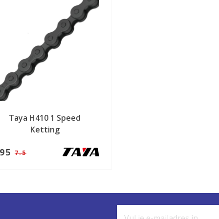
Taya H410 1 Speed
Ketting
,95
7.5