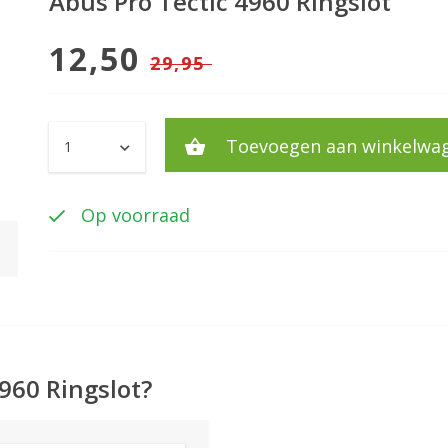
Abus Pro Tectic 4960 Ringslot
12,50
29,95
Toevoegen aan winkelwa
Op voorraad
960 Ringslot?