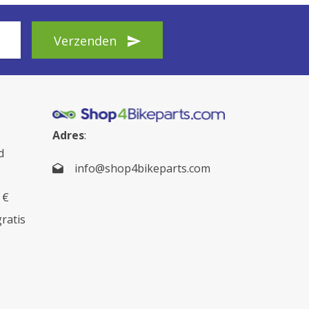
Verzenden
Adres
:
d
info@shop4bikeparts.com
 €
gratis