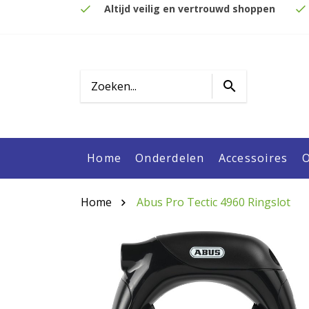
Altijd veilig en vertrouwd shoppen
Home
Onderdelen
Accessoires
O
Home
Abus Pro Tectic 4960 Ringslot